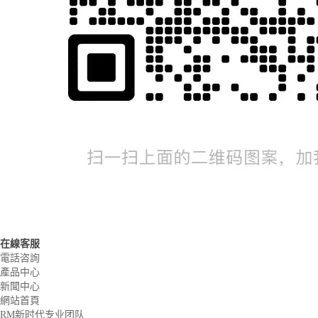
在
線
客
服
電話咨詢
產品中心
新聞中心
網站首頁
RM新时代专业团队