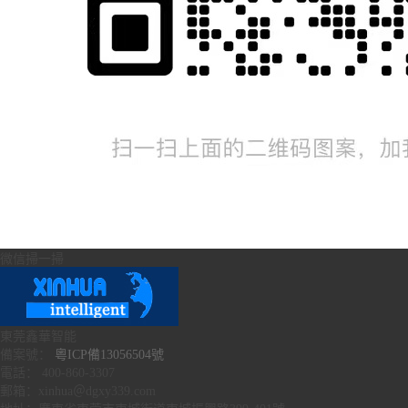
微信掃一掃
東莞鑫華智能
備案號：
粵ICP備13056504號
電話： 400-860-3307
郵箱：xinhua＠dgxy339.com