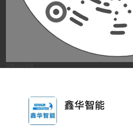
企業(yè)抖音號