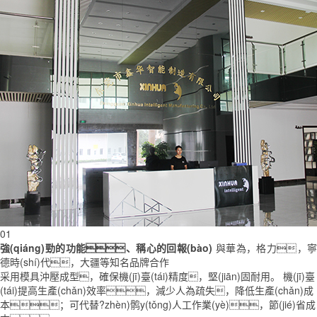
01
強(qiáng)勁的功能、稱心的回報(bào)
與華為，格力，
德時(shí)代，大疆等知名品牌合作
采用模具沖壓成型，確保機(jī)臺(tái)精度，堅(jiān)固耐用。
機(jī)臺
(tái)提高生產(chǎn)效率，減少人為疏失，降低生產(chǎn)成
本；可代替?zhèn)鹘y(tǒng)人工作業(yè)，節(jié)省成