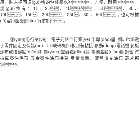
用，裝入相同規(guī)格的包裝膠水，方便、耐用。
規(guī)格有：1L、2L、4L、5L、8L、
10L、15L、20L、25L、30L、50L，也可根據
(jù)客戶圖紙進(jìn) 行定制。
應(yīng)用行業(yè)：電子元器件行業(yè) 半導(dǎo)體封裝 PCB電
子零件固定及保護(hù) LCD玻璃機(jī)板封裝粘接 移動(dòng)電話機(jī)板
涂布或按鍵點(diǎn)膠 揚(yáng)聲器點(diǎn)膠 電池盒點(diǎn)膠封合 汽
械車零件涂布 五金零件涂布接著 定量氣體、液體填充涂布 芯片邦
定。