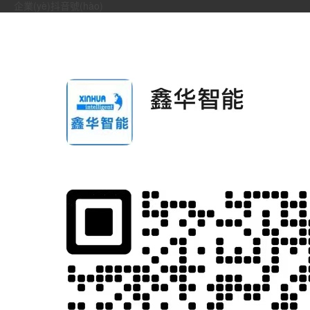
企業(yè)抖音號(hào)