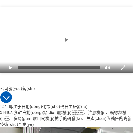
公司優(yōu)勢(shì)
12年
專注于自動(dòng)化設(shè)備
自主研發(fā)
多軸自動(dòng)點(diǎn)膠機(jī)、灌膠機(jī)、鎖螺絲機
XINHUA
(jī)、多關(guān)節(jié)機(jī)械手的硏發(fā)、生產(chǎn)與銷售的高新
技術(shù)企業(yè)