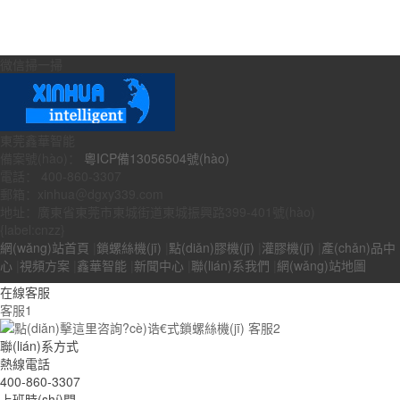
微信掃一掃
東莞鑫華智能
備案號(hào)：
粵ICP備13056504號(hào)
電話： 400-860-3307
郵箱：xinhua＠dgxy339.com
地址：廣東省東莞市東城街道東城振興路399-401號(hào)
{label:cnzz}
網(wǎng)站首頁
|
鎖螺絲機(jī)
|
點(diǎn)膠機(jī)
|
灌膠機(jī)
|
產(chǎn)品中
心
|
視頻方案
|
鑫華智能
|
新聞中心
|
聯(lián)系我們
|
網(wǎng)站地圖
在線客服
客服1
客服2
聯(lián)系方式
熱線電話
400-860-3307
上班時(shí)間