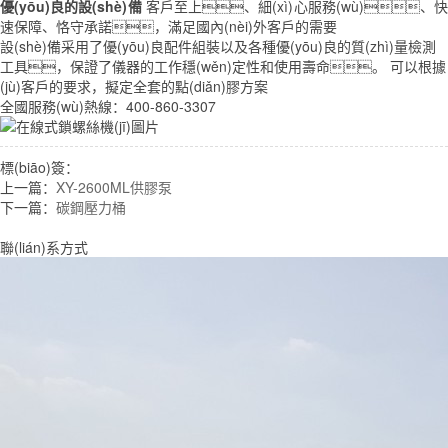
優(yōu)良的設(shè)備
客戶至上、細(xì)心服務(wù)、
速保障、恪守承諾，滿足國內(nèi)外客戶的需要
設(shè)備采用了優(yōu)良配件組裝以及各種優(yōu)良的質(zhì)量檢測
工具，保證了儀器的工作穩(wěn)定性和使用壽命。
可以根據
(jù)客戶的要求，擬定全套的點(diǎn)膠方案
全國服務(wù)熱線：
400-860-3307
標(biāo)簽：
上一篇：
XY-2600ML供膠泵
下一篇：
碳鋼壓力桶
聯(lián)系方式