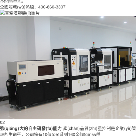
本。
全國服務(wù)熱線：
400-860-3307
02
強(qiáng)大的自主研發(fā)能力
產(chǎn)品質(zhì)量控制是企業(yè)
理的生命，公司擁有10個(gè)系列160余個(gè)品種